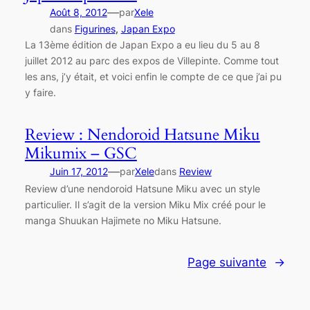
—
Août 8, 2012
par
Xele
dans
Figurines
, 
Japan Expo
La 13ème édition de Japan Expo a eu lieu du 5 au 8
juillet 2012 au parc des expos de Villepinte. Comme tout
les ans, j’y était, et voici enfin le compte de ce que j’ai pu
y faire.
Review : Nendoroid Hatsune Miku
Mikumix – GSC
—
Juin 17, 2012
par
Xele
dans
Review
Review d’une nendoroid Hatsune Miku avec un style
particulier. Il s’agit de la version Miku Mix créé pour le
manga Shuukan Hajimete no Miku Hatsune.
Page suivante
→