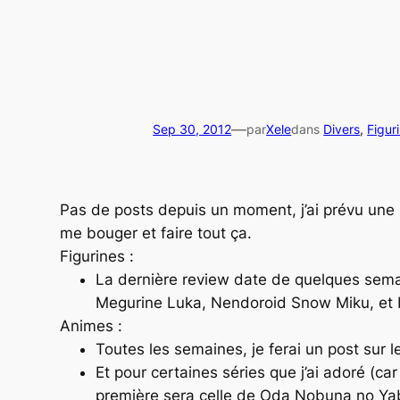
—
Sep 30, 2012
par
Xele
dans
Divers
, 
Figur
Pas de posts depuis un moment, j’ai prévu une l
me bouger et faire tout ça.
Figurines :
La dernière review date de quelques semai
Megurine Luka, Nendoroid Snow Miku, et bi
Animes :
Toutes les semaines, je ferai un post sur 
Et pour certaines séries que j’ai adoré (car
première sera celle de Oda Nobuna no Yabo