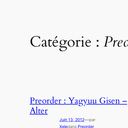
Catégorie :
Preo
Preorder : Yagyuu Gisen –
Alter
—
Juin 13, 2012
par
Xele
dans
Preorder