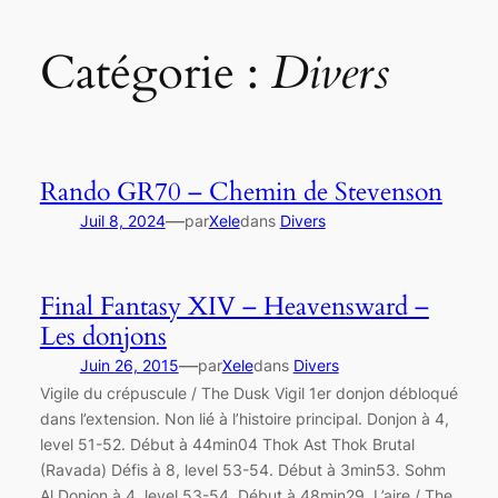
Catégorie :
Divers
Rando GR70 – Chemin de Stevenson
—
Juil 8, 2024
par
Xele
dans
Divers
Final Fantasy XIV – Heavensward –
Les donjons
—
Juin 26, 2015
par
Xele
dans
Divers
Vigile du crépuscule / The Dusk Vigil 1er donjon débloqué
dans l’extension. Non lié à l’histoire principal. Donjon à 4,
level 51-52. Début à 44min04 Thok Ast Thok Brutal
(Ravada) Défis à 8, level 53-54. Début à 3min53. Sohm
Al Donjon à 4, level 53-54. Début à 48min29. L’aire / The