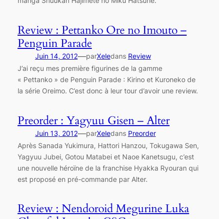
manga Shuukan Hajimete no Miku Hatsune.
Review : Pettanko Ore no Imouto –
Penguin Parade
—
Juin 14, 2012
par
Xele
dans
Review
J’ai reçu mes première figurines de la gamme
« Pettanko » de Penguin Parade : Kirino et Kuroneko de
la série Oreimo. C’est donc à leur tour d’avoir une review.
Preorder : Yagyuu Gisen – Alter
—
Juin 13, 2012
par
Xele
dans
Preorder
Après Sanada Yukimura, Hattori Hanzou, Tokugawa Sen,
Yagyuu Jubei, Gotou Matabei et Naoe Kanetsugu, c’est
une nouvelle héroïne de la franchise Hyakka Ryouran qui
est proposé en pré-commande par Alter.
Review : Nendoroid Megurine Luka