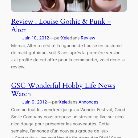
Review : Louise Gothic & Punk –
Alter
—
Juin 10, 2012
par
Xele
dans
Review
Mi-mai, Alter a réédité la figurine de Louise en costume
de maid gothique, soit 3 ans après la première version.
J’ai profité de cet offre pour la commander, voici donc la
review.
GSC Wonderful Hobby Life News
Watch
—
Juin 9, 2012
par
Xele
dans
Annonces
Comme tout les vendredi jusqu’au Wonder Festival, Good
Smile Company nous propose un streaming live sur nico
nico douga pour présenter les nouveautés. Cette
semaine, l’annonce d’un nouveau groupe de jeux
« Conteride », les modèles de figurines des BMW Good