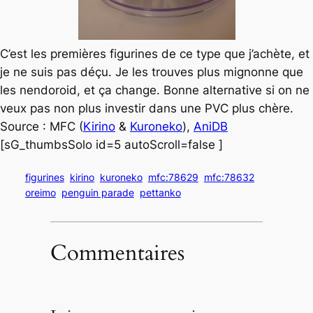
C’est les premières figurines de ce type que j’achète, et
je ne suis pas déçu. Je les trouves plus mignonne que
les nendoroid, et ça change. Bonne alternative si on ne
veux pas non plus investir dans une PVC plus chère.
Source : MFC (
Kirino
&
Kuroneko
),
AniDB
[sG_thumbsSolo id=5 autoScroll=false ]
figurines
kirino
kuroneko
mfc:78629
mfc:78632
oreimo
penguin parade
pettanko
Commentaires