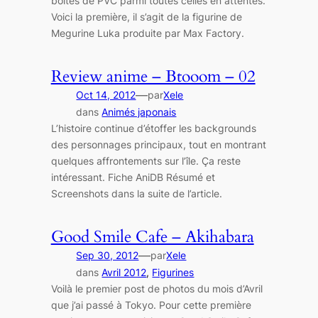
boites de PVC parmi toutes celles en attentes.
Voici la première, il s’agit de la figurine de
Megurine Luka produite par Max Factory.
Review anime – Btooom – 02
—
Oct 14, 2012
par
Xele
dans
Animés japonais
L’histoire continue d’étoffer les backgrounds
des personnages principaux, tout en montrant
quelques affrontements sur l’île. Ça reste
intéressant. Fiche AniDB Résumé et
Screenshots dans la suite de l’article.
Good Smile Cafe – Akihabara
—
Sep 30, 2012
par
Xele
dans
Avril 2012
, 
Figurines
Voilà le premier post de photos du mois d’Avril
que j’ai passé à Tokyo. Pour cette première