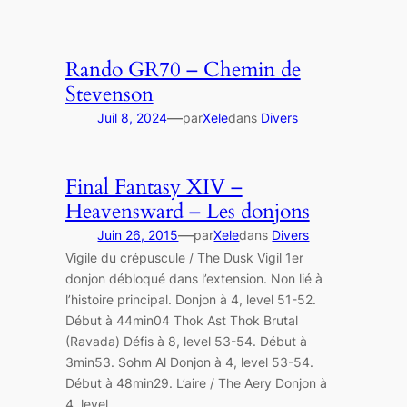
Rando GR70 – Chemin de
Stevenson
—
Juil 8, 2024
par
Xele
dans
Divers
Final Fantasy XIV –
Heavensward – Les donjons
—
Juin 26, 2015
par
Xele
dans
Divers
Vigile du crépuscule / The Dusk Vigil 1er
donjon débloqué dans l’extension. Non lié à
l’histoire principal. Donjon à 4, level 51-52.
Début à 44min04 Thok Ast Thok Brutal
(Ravada) Défis à 8, level 53-54. Début à
3min53. Sohm Al Donjon à 4, level 53-54.
Début à 48min29. L’aire / The Aery Donjon à
4, level…