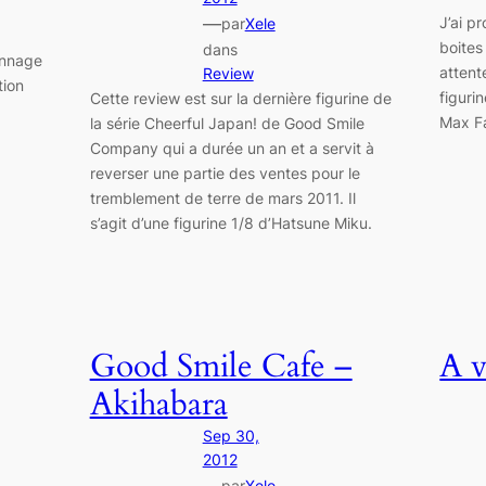
—
J’ai p
par
Xele
boites
dans
onnage
attente
Review
tion
figuri
Cette review est sur la dernière figurine de
Max F
la série Cheerful Japan! de Good Smile
Company qui a durée un an et a servit à
reverser une partie des ventes pour le
tremblement de terre de mars 2011. Il
s’agit d’une figurine 1/8 d’Hatsune Miku.
Good Smile Cafe –
A v
Akihabara
Sep 30,
2012
par
Xele