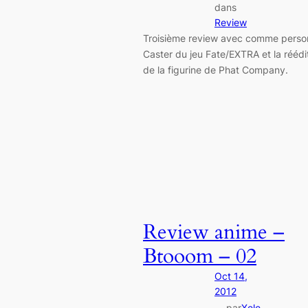
dans
Review
Troisième review avec comme pers
Caster du jeu Fate/EXTRA et la réédi
de la figurine de Phat Company.
Review anime –
Btooom – 02
Oct 14,
2012
par
Xele