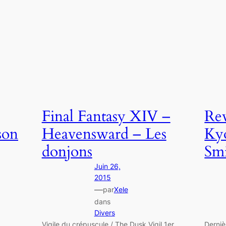
Final Fantasy XIV –
Rev
son
Heavensward – Les
Ky
donjons
Sm
Juin 26,
2015
—
par
Xele
dans
Divers
Vigile du crépuscule / The Dusk Vigil 1er
Derniè