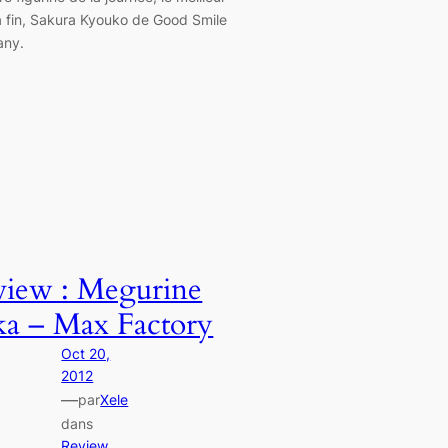
a fin, Sakura Kyouko de Good Smile
ny.
view : Megurine
a – Max Factory
Oct 20,
2012
—
par
Xele
dans
Review