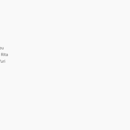
jeu
 Rita
Yuri