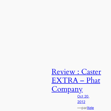
Review : Caster
EXTRA – Phat
Company
Oct 20,
2012
—
par
Xele