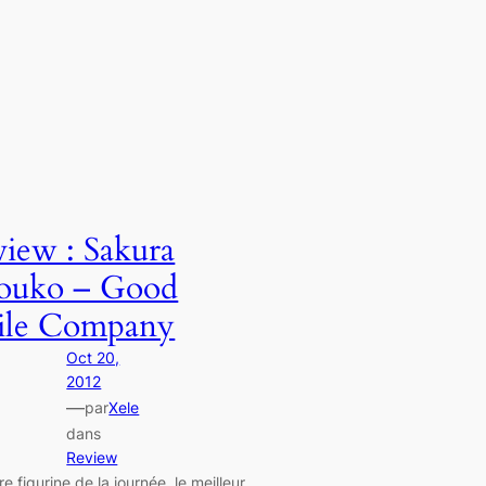
iew : Sakura
ouko – Good
ile Company
Oct 20,
2012
—
par
Xele
dans
Review
re figurine de la journée, le meilleur