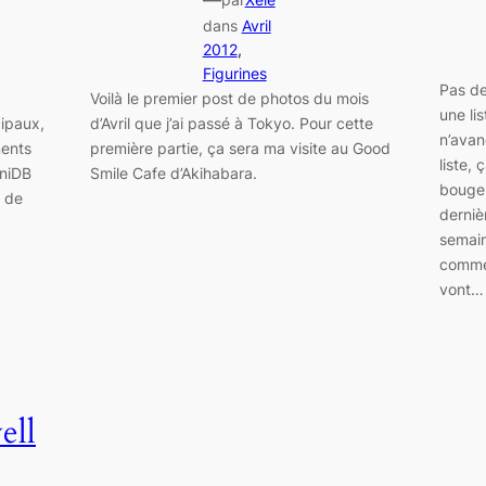
—
dans
Avril
2012
, 
Figurines
Pas de
Voilà le premier post de photos du mois
une li
ipaux,
d’Avril que j’ai passé à Tokyo. Pour cette
n’avan
ments
première partie, ça sera ma visite au Good
liste,
AniDB
Smile Cafe d’Akihabara.
bouger
e de
derniè
semain
commen
vont…
ell