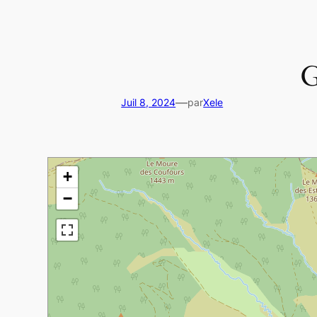
G
—
Juil 8, 2024
par
Xele
+
−