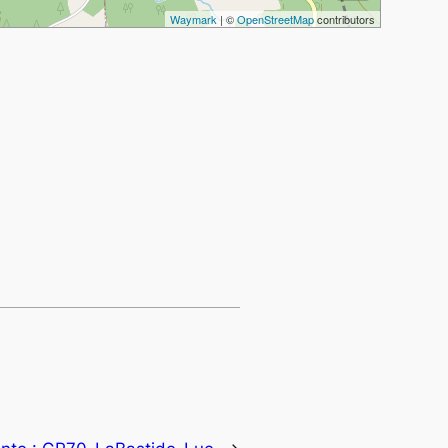
Waymark
| ©
OpenStreetMap
contributors