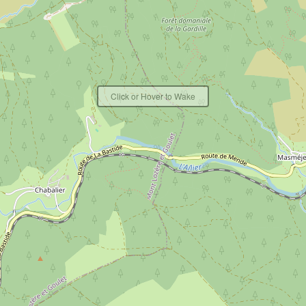
Click or Hover to Wake