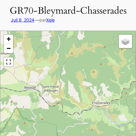
GR70-Bleymard-Chasserades
—
Juil 8, 2024
par
Xele
+
−