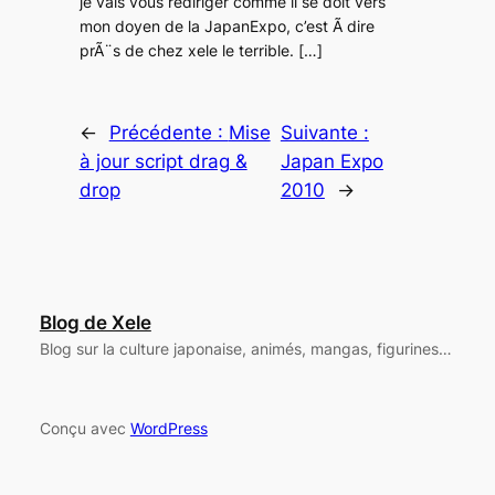
je vais vous rediriger comme il se doit vers
mon doyen de la JapanExpo, c’est Ã dire
prÃ¨s de chez xele le terrible. […]
←
Précédente :
Mise
Suivante :
à jour script drag &
Japan Expo
drop
2010
→
Blog de Xele
Blog sur la culture japonaise, animés, mangas, figurines…
Conçu avec
WordPress