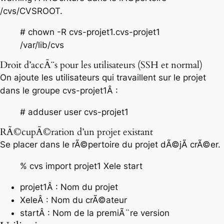
/cvs/CVSROOT.
# chown -R cvs-projet1.cvs-projet1
/var/lib/cvs
Droit d’accÃ¨s pour les utilisateurs (SSH et normal)
On ajoute les utilisateurs qui travaillent sur le projet
dans le groupe cvs-projet1Â :
# adduser user cvs-projet1
RÃ©cupÃ©ration d’un projet existant
Se placer dans le rÃ©pertoire du projet dÃ©jÃ crÃ©er.
% cvs import projet1 Xele start
projet1Â : Nom du projet
XeleÂ : Nom du crÃ©ateur
startÂ : Nom de la premiÃ¨re version