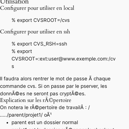
Utilisation
Configurer pour utiliser en local
% export CVSROOT=/cvs
Configurer pour utiliser en ssh
% export CVS_RSH=ssh
% export
CVSROOT=:ext:user@www.exemple.com:/cv
s
Il faudra alors rentrer le mot de passe Ã chaque
commande cvs. Si on passe par le pserver, les
donnÃ©es ne seront pas cryptÃ©es.
Explication sur les rÃ©pertoire
On notera le rÃ©pertoire de travailÂ : /
…../parent/projet1/ oÃ¹
parent est un dossier normal