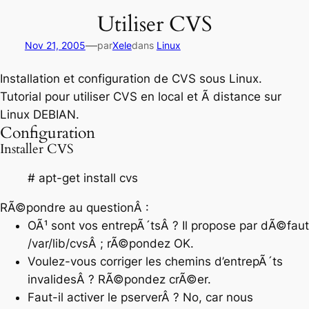
Utiliser CVS
—
Nov 21, 2005
par
Xele
dans
Linux
Installation et configuration de CVS sous Linux.
Tutorial pour utiliser CVS en local et Ã distance sur
Linux DEBIAN.
Configuration
Installer CVS
# apt-get install cvs
RÃ©pondre au questionÂ :
OÃ¹ sont vos entrepÃ´tsÂ ? Il propose par dÃ©faut
/var/lib/cvsÂ ; rÃ©pondez OK.
Voulez-vous corriger les chemins d’entrepÃ´ts
invalidesÂ ? RÃ©pondez crÃ©er.
Faut-il activer le pserverÂ ? No, car nous