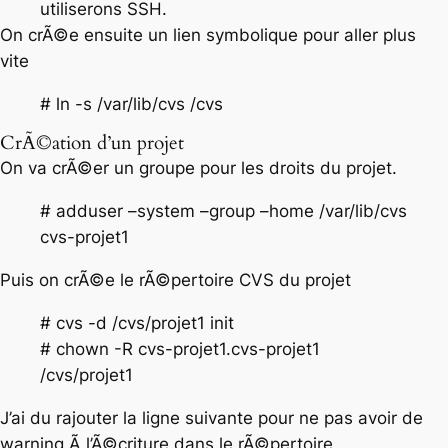
utiliserons SSH.
On crÃ©e ensuite un lien symbolique pour aller plus
vite
# ln -s /var/lib/cvs /cvs
CrÃ©ation d’un projet
On va crÃ©er un groupe pour les droits du projet.
# adduser –system –group –home /var/lib/cvs
cvs-projet1
Puis on crÃ©e le rÃ©pertoire CVS du projet
# cvs -d /cvs/projet1 init
# chown -R cvs-projet1.cvs-projet1
/cvs/projet1
J’ai du rajouter la ligne suivante pour ne pas avoir de
warning Ã l’Ã©criture dans le rÃ©pertoire